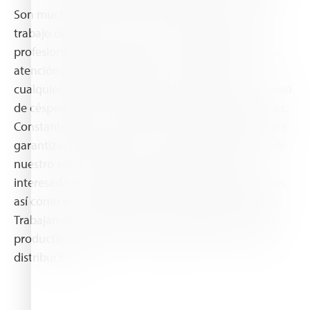
Son muchos los clientes que confían en nuestro
trabajo diario y nos ven como una empresa seria y
profesional. Nuestro equipo técnico le prestará una
atención personalizada, con asesoramiento en
cualquier tipo de tratamiento, tanto de cultivos como
de césped, como en los productos y últimas técnicas.
Constantemente renovamos nuestra formación para
garantizar las prestaciones más modernas dentro de
nuestro sector. Somos una empresa moderna,
interesada en todo tipo de productos especializados,
así como en la adquisición de una formación sólida.
Trabajamos con las marcas más importantes y con
productos de primera calidad. Algunas de nuestras
distribuciones.