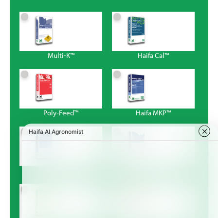
Multi-K™
Haifa Cal™
Poly-Feed™
Haifa MKP™
Magnisal™
Haifa Bonus™