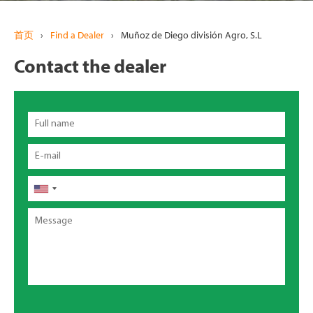
首页
›
Find a Dealer
›
Muñoz de Diego división Agro, S.L
Contact the dealer
Full
name
Email
电
话
Message