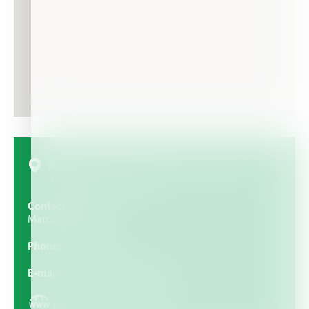
POLIG. LA ESTACION, NAVE 1,VIELLA (SIERO),
33429 Asturias, España
Contact Person
Marcos Muñoz
Phone
647744895
E-mail
comercial@mdagro.com
https://www.mdagro.com/