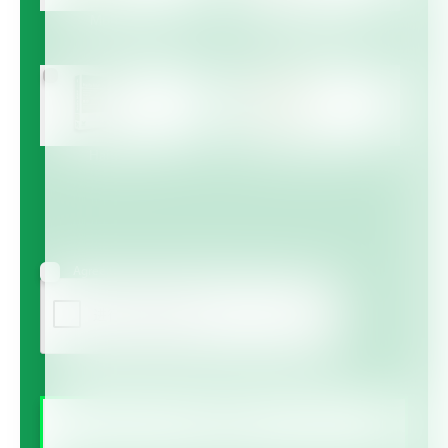
Multicote™
Multicote™ Agri /
Multigro™
Haifa MAP™
Haifa Micro™
Agree to receive information via email