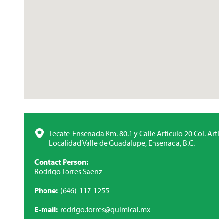
Tecate-Ensenada Km. 80.1 y Calle Artículo 20 Col. Art
Localidad Valle de Guadalupe, Ensenada, B.C.
Contact Person
Rodrigo Torres Saenz
Phone
(646)-117-1255
E-mail
rodrigo.torres@quimical.mx