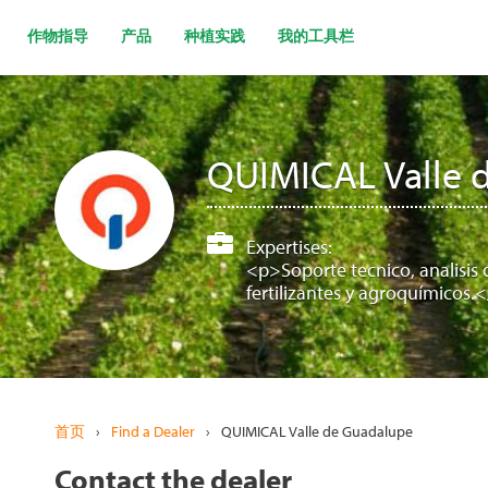
跳
转
作物指导
产品
种植实践
我的工具栏
到
主
要
内
容
QUIMICAL Valle 
Expertises:
<p>Soporte tecnico, analisis 
fertilizantes y agroquímicos.
首页
›
Find a Dealer
›
QUIMICAL Valle de Guadalupe
Contact the dealer