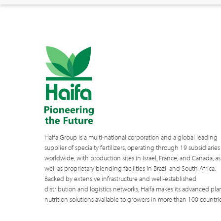
Haifa Group is a multi-national corporation and a global leading
supplier of specialty fertilizers, operating through 19 subsidiaries
worldwide, with production sites in Israel, France, and Canada, as
well as proprietary blending facilities in Brazil and South Africa.
Backed by extensive infrastructure and well-established
distribution and logistics networks, Haifa makes its advanced pla
nutrition solutions available to growers in more than 100 countrie