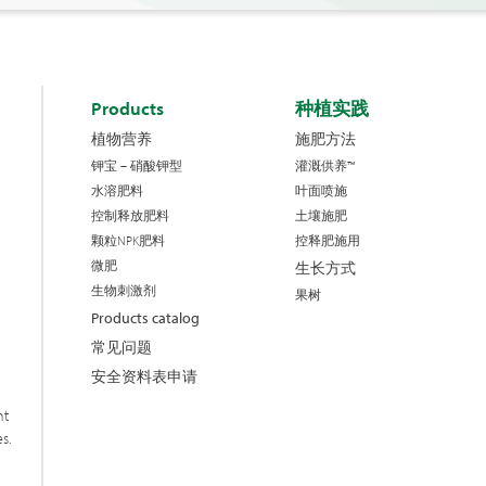
Products
种植实践
植物营养
施肥方法
钾宝 – 硝酸钾型
灌溉供养™
水溶肥料
叶面喷施
控制释放肥料
土壤施肥
颗粒NPK肥料
控释肥施用
微肥
生长方式
生物刺激剂
果树
Products catalog
常见问题
安全资料表申请
nt
s.