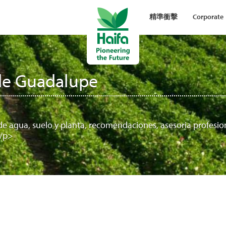
精準衝擊
Corporate
de Guadalupe
de agua, suelo y planta, recomendaciones, asesoria profesio
</p>