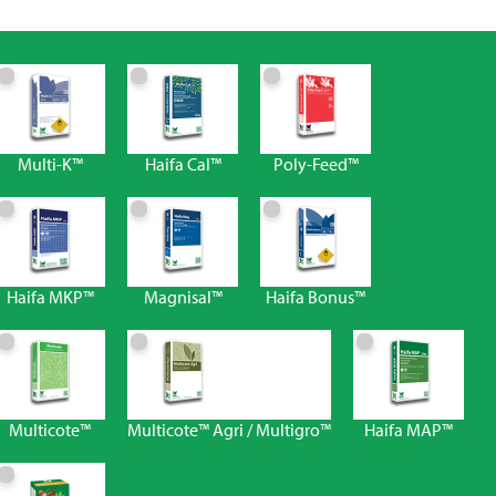
Multi-K™
Haifa Cal™
Poly-Feed™
Haifa MKP™
Magnisal™
Haifa Bonus™
Multicote™
Multicote™ Agri / Multigro™
Haifa MAP™