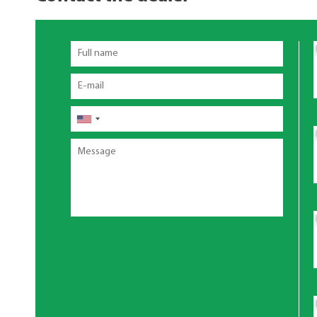
Full
name
Email
电
话
Message