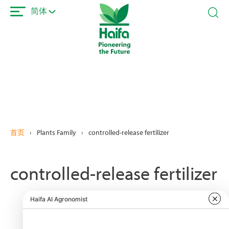
跳
简体
转
到
主
要
内
容
首页
›
Plants Family
›
controlled-release fertilizer
controlled-release fertilizer