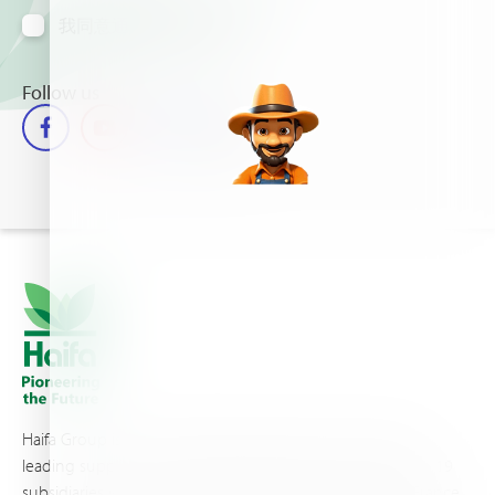
我同意通过邮箱接收信息
Follow us
Haifa Group is a multi-national corporation and a global
leading supplier of specialty fertilizers, operating through 19
subsidiaries worldwide, with production sites in Israel, France,