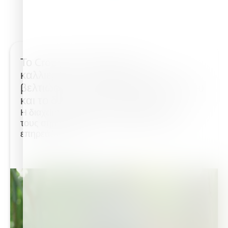
Το Croptune™ βοηθά τους
καλλιεργητές ζαχαροκάλαμου να
βελτιώσουν τη διαχείριση του αζώτου
και το δυναμικό της απόδοσης
Η διαχείριση του αζώτου αποτελεί έναν από
τους σημαντικότερους παράγοντες που
επηρεάζουν την...