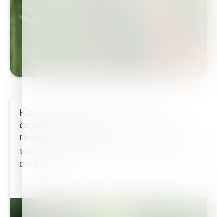
Καλές γεωργικές πρακτικές για το
ζαχαροκάλαμο
Περίληψη: Η Ταϊλάνδη είναι στην πρώτη θέση
των εξαγωγέων ζάχαρης στον κόσμο. Παρ 'όλα
αυτά, πρέπει...