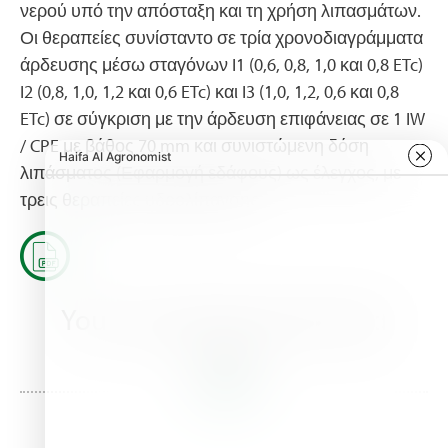
νερού υπό την απόσταξη και τη χρήση λιπασμάτων.
Οι θεραπείες συνίσταντο σε τρία χρονοδιαγράμματα
άρδευσης μέσω σταγόνων I1 (0,6, 0,8, 1,0 και 0,8 ETc)
I2 (0,8, 1,0, 1,2 και 0,6 ETc) και I3 (1,0, 1,2, 0,6 και 0,8
ETc) σε σύγκριση με την άρδευση επιφάνειας σε 1 IW
/ CPE με βάθος 70 mm και συνιστώμενη δόση
λιπάσματος (Εφαρμογή εδάφους) ως έλεγχος, με
τρεις θεραπείες υδρολίπανσης.
You may also be interested
in this