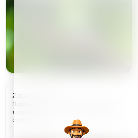
Ζαχαροκάλαμο
Περίληψη: Ως εισαγωγέας ως εκδότης, είμαι
πτυχιούχος Honours του Πανεπιστημίου της
Ουαλίας και μου...