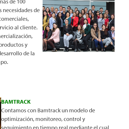
más de 100
as necesidades de
comerciales,
vicio al cliente.
ercialización,
 productos y
esarrollo de la
mpo.
BAMTRACK
Contamos con Bamtrack un modelo de
optimización, monitoreo, control y
seguimiento en tiempo real mediante el cual