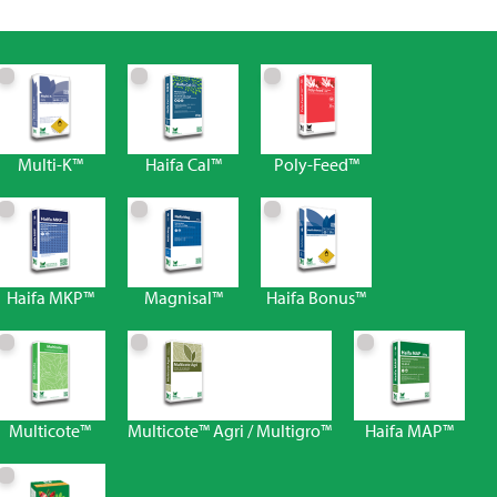
Multi-K™
Haifa Cal™
Poly-Feed™
Haifa MKP™
Magnisal™
Haifa Bonus™
Multicote™
Multicote™ Agri / Multigro™
Haifa MAP™