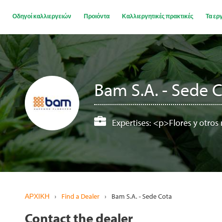
Παράκαμψη
προς
Οδηγοί καλλιεργειών
Προιόντα
Καλλιεργητικές πρακτικές
Τα ερ
το
κυρίως
περιεχόμενο
Bam S.A. - Sede 
Expertises:
<p>Flores y otros
ΑΡΧΙΚΗ
›
Find a Dealer
›
Bam S.A. - Sede Cota
Contact the dealer