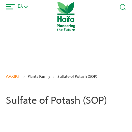
Παράκαμψη
Ελ
προς
το
κυρίως
περιεχόμενο
ΑΡΧΙΚΗ
›
Plants Family
›
Sulfate of Potash (SOP)
Sulfate of Potash (SOP)