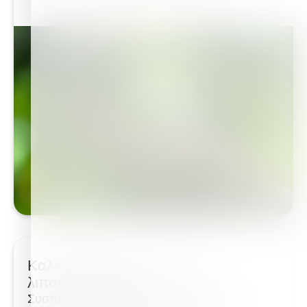
Καλλιέργεια κολοκύθων με
λιπάσματα Haifa
Συστάσεις λίπανσης για την καλλιέργεια