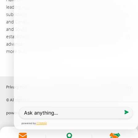
leading supplier of specialty fertilizers, operating through 19
subsidiaries worldwide, with production sites in Israel, France,
and Canada, as well as proprietary blending facilities in Brazil
and South Africa. Backed by extensive infrastructure and well-
established distribution and logistics networks, Haifa makes its
advanced plant nutrition solutions available to growers in
more than 100 countries.
Privacy Policy
Terms of Use
Copyright policy
© All rights reserved (2026) Haifa Negev technologies LTD
powered by
Comrax