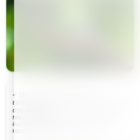
+ 18% περισσότεροι καρποί
εσπεριδοειδών με μία μόνο εφαρμογή
στο φύλλωμα.
Μια μοναδική εφαρμογή φυλλώματος φέρνει
ένα πραγματικό Bonus ™ Μια μοναδική
εφαρμογή φυλλώματος του...