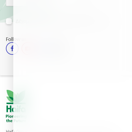
Δέχομαι να λαμβάνω πληροφορίες μέσω mail
Follow us
Haifa Group is a multi-national corporation and a global