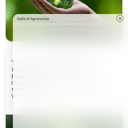
Υδρολίπανση-Χημικοποίηση σε
προστατευόμενη γεωργία | I.
Papadopoulos
Περίληψη: Η Fertigation-Chemigation είναι
τακτικές και ευρέως αποδεκτές πρακτικές
γονιμοποίησης και...