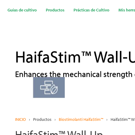
Pasar
al
Guías de cultivo
Productos
Prácticas de Cultivo
Mis herr
contenido
principal
HaifaStim™ Wall-
Enhances the mechanical strength 
INICIO
›
Productos
›
Biostimolanti HaifaStim™
›
HaifaStim™ W
HaifaStim™ Wall-Up