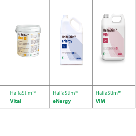
HaifaStim™
HaifaStim™
HaifaStim™
Vital
eNergy
VIM