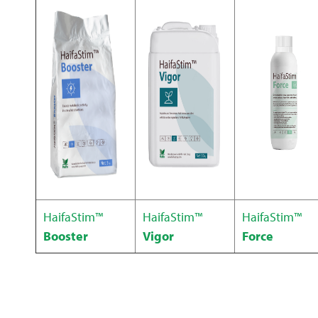
HaifaStim™
HaifaStim™
HaifaStim™
Booster
Vigor
Force