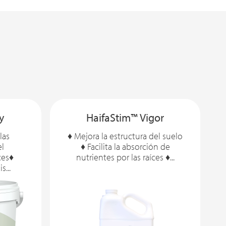
y
HaifaStim™ Vigor
las
♦ Mejora la estructura del suelo
el
♦ Facilita la absorción de
ces♦
nutrientes por las raíces ♦...
s...