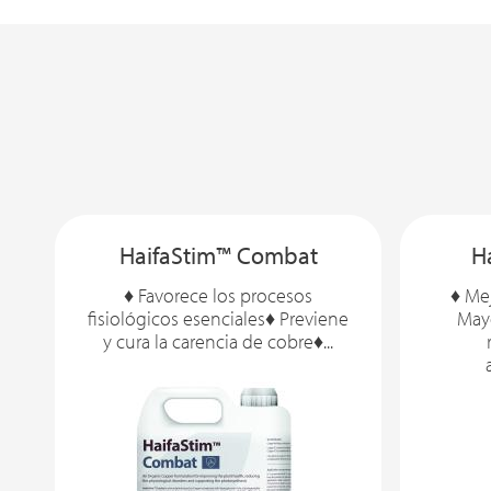
HaifaStim™ Combat
H
♦ Favorece los procesos
♦ Mej
fisiológicos esenciales♦ Previene
May
y cura la carencia de cobre♦...