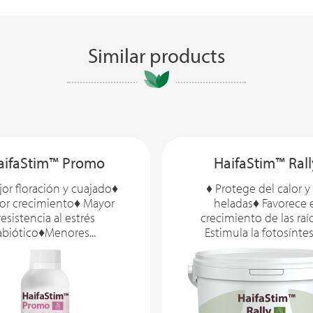
Similar products
aifaStim™ Promo
HaifaStim™ Rall
or floración y cuajado♦
♦ Protege del calor y 
or crecimiento♦ Mayor
heladas♦ Favorece 
resistencia al estrés
crecimiento de las raí
abiótico♦Menores...
Estimula la fotosíntesi