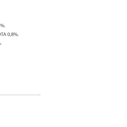
8%.
TA 0,8%.
.