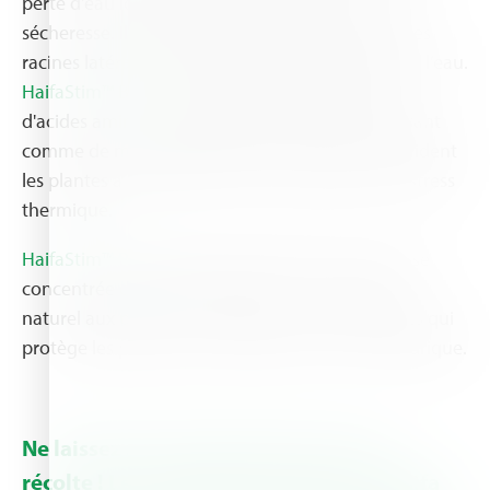
perte d'eau lors de périodes de canicule et de
sécheresse. Il favorise également la croissance des
racines latérales, améliorant ainsi l’absorption de l’eau.
HaifaStim™ Booster
fournit un apport puissant
d'acides aminés à faible poids moléculaire, agissant
comme de minuscules éponges anti-stress qui aident
les plantes à s'adapter à l'eau, à la salinité et au stress
thermique.
HaifaStim™ Rally
s’associe à la lutte avec une dose
concentrée de glycine-bétaïne, un super-héros
naturel aux pouvoirs antioxydants et osmotiques qui
protège les plantes de la chaleur et du stress hydrique.
Ne laissez pas la canicule voler votre
récolte ! Les solutions innovantes d’ Haifa