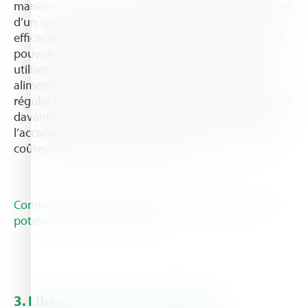
manières. Premièrement, il favorise le développement
d’un système radiculaire fort et étendu qui aspire
efficacement l’eau du sol. Deuxièmement, il libère un
pouvoir caché - les plantes alimentées aux nitrates
utilisent l’eau 100 % plus efficacement que celles
alimentées en ammonium. De plus, Multi-K™ aide à
réguler la perte d'eau par les stomates, réduisant ainsi
davantage les besoins en eau. En outre, il empêche
l’accumulation de sel, éliminant ainsi le besoin d’une
coûteuse irrigation supplémentaire.
Comment choisir le bon produit à base de nitrate de
potassium pour vos cultures?
3. Libérez la puissance végétale :