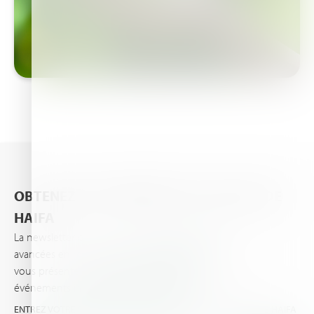
OBTENEZ LES DERNIÈRES ACTUALITÉS DE
HAIFA
La newsletter d’Haifa vous informe des dernières
avancées en matière de nutrition des plantes et
vous présente les dernières actualités et
événements importants vos cultures et pour vous.
ENTREZ VOTRE EMAIL ET OBTENEZ LES TOUTES DERNIÈRES DE HAIFA