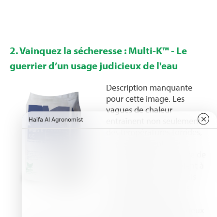
2. Vainquez la sécheresse : Multi-K™ - Le
guerrier d’un usage judicieux de l'eau
Description manquante
pour cette image. Les
vagues de chaleur
entraînent non seulement
des températures torrides,
mais également une
pénurie d'eau. Le nitrate de
potassium Multi-K™ vient à
la rescousse ! Cet engrais
spécialisé permet à vos
plantes de devenir des
guerrières de l'eau de deux