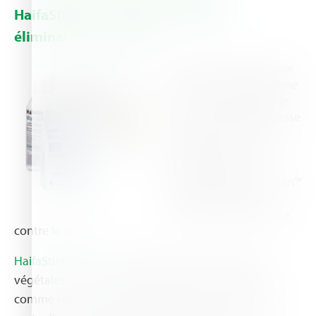
HaifaStim™ - Le nec plus ultra des
éliminateurs de stress
Description manquante
pour cette image. Même
de courtes périodes de
chaleur ou de sécheresse
peuvent nuire à votre
rendement. Mais ne
craignez rien ! Les
biostimulants HaifaStim™
constituent l'arme
secrète de votre plante
contre le stress.
HaifaStim™ Wall-Up
fortifie les parois cellulaires
végétales avec du silicium facile d’accès, agissant
comme une armure microscopique pour réduire la