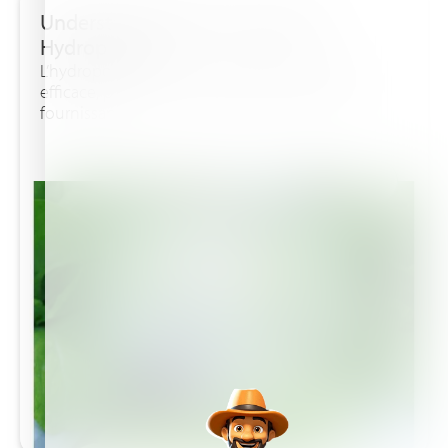
Understanding the Principles of
Hydroponics
L’hydroponie offre une méthode de culture
efficace, propre et hautement productive en
fournissant...