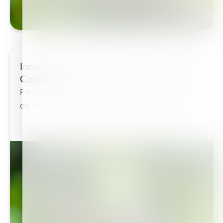
Introducing Haifa's Biodegradable CRF
Coating
Présentation du revêtement biodégradable CRF
de Haifa : Révolutionnez la fertilisation, rejoignez...