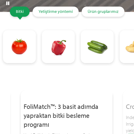
Bitki
Yetiştirme yöntemi
Ürün gruplarımız
FoliMatch™: 3 basit adımda
Cr
yapraktan bitki besleme
Inde
programı
Irri
yie