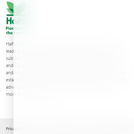
Haifa Group is a multi-national corporation and a global
leading supplier of specialty fertilizers, operating through 19
subsidiaries worldwide, with production sites in Israel, France,
and Canada, as well as proprietary blending facilities in Brazil
and South Africa. Backed by extensive infrastructure and well-
established distribution and logistics networks, Haifa makes its
advanced plant nutrition solutions available to growers in
more than 100 countries.
Privacy Policy
Terms of Use
Copyright policy