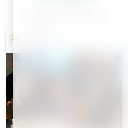
Haberler & Etkinlikler
HABERLER
28
Haifa Group'tan teknolojik yenilik
Şub