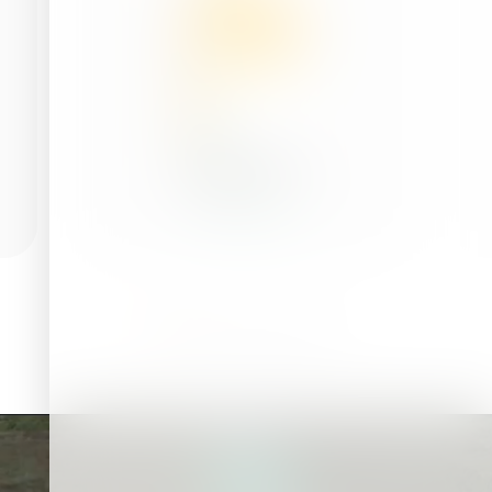
Daha Fazla
Video
dosyası