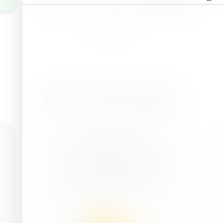
BİZİM ÜRÜNLERİMİZ
Multi-K™ Reci
Potasyum Nitrat 13.5-0-46.5
(kristal) - suda tamamen
çözünür – NK gübre
Sodyumun…