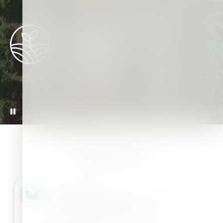
Sustainable Agriculture
10M
Ton reduction in GHG emissions through
sustainable agriculture practices
READ MORE
HAIFA BLOG
Joshua Golovaty
Topraklarda ve bitkilerde demir eksikliği -
Gerçekler, Nedenleri ve İpuçları