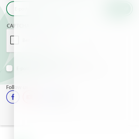
CAPTCHA
E-posta yoluyla bilgi almayı kabul ediyorum
Follow us