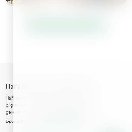
Daha Fazla Haberler & Etkinlikler
Haifa'dan en son haberleri alın
Haifa bülteni, gelişmiş bitki besleme hakkında sizi
bilgilendirir, sizin ve ürünleriniz için bilinmesi
gereken en son haberleri ve olayları sunar.
E-posta adresinizi girin ve Haifa'dan en son haberleri alın