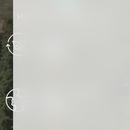
Haifa`s 2030 IMPACT goals
Renewable Energy Sources
50%
Renewable energy sources in production
READ MORE
GHG Emissions Reduction
20%
Reduction in GHG emissions (scop 1+2)
READ MORE