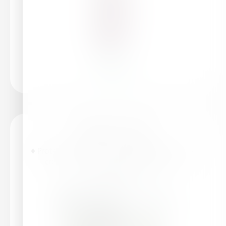
Leer más
HaifaStim™ Rally
♦ Protege del calor y las heladas♦ Favorece el
crecimiento de las raíces♦ Estimula la
fotosíntesis...