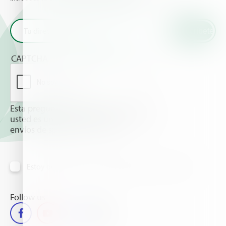
CAPTCHA
Esta pregunta es para comprobar si
usted es un visitante humano y prevenir
envíos de spam automatizado.
Estoy de acuerdo en recibir información vía email
Follow us