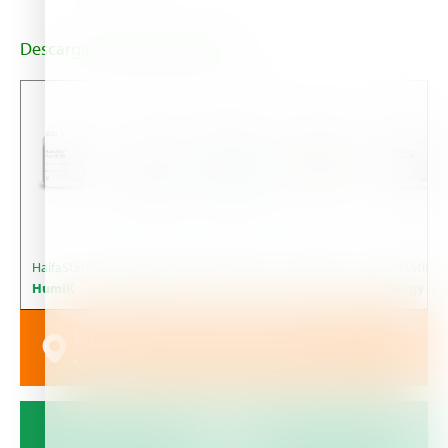
Descargar catálogo HaifaStim
HaifaStim™
HaifaStim™
HaifaStim™
HaifaStim™
HaifaStim™
HumiK
Booster
Vigor
Vital
eNergy
Encuentra tu distribuidor más
cercano