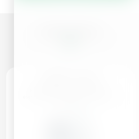
Similar products
HaifaStim™ Combat
♦ Favorece los procesos fisiológicos
esenciales♦ Previene y cura la carencia de
cobre♦...