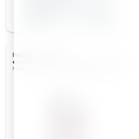
HaifaStim™ Promo
♦ Mejor floración y cuajado ♦ Mayor crecimiento ♦
Mayor resistencia al estrés abiótico ♦ Menores