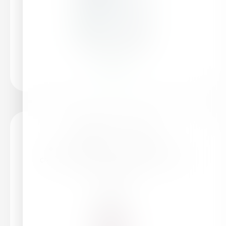
Leer más
HaifaStim™ Promo
♦ Mejor floración y cuajado♦ Mayor
crecimiento♦ Mayor resistencia al estrés
abiótico♦Menores...