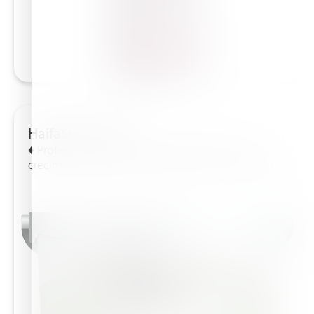
HaifaStim™ Rally
♦ Protege del calor y las heladas ♦ Favorece el
crecimiento de las raíces ♦ Estimula la fotosíntesis