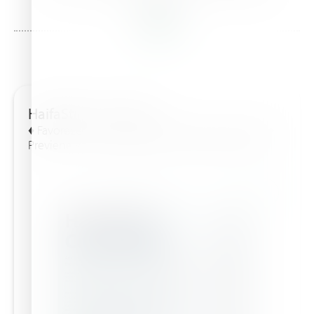
in this
HaifaStim™ Combat
♦ Favorece los procesos fisiológicos esenciales ♦
Previene y cura la carencia de cobre ♦ Mejora el