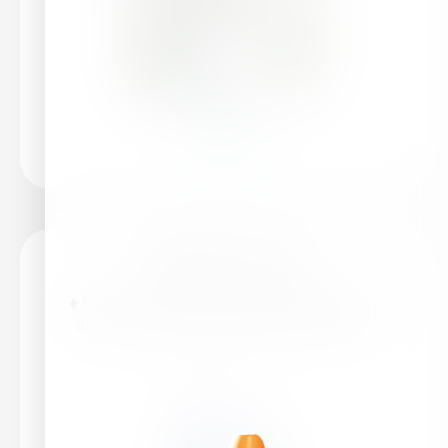
Leer más
HaifaStim™ Vigor
♦ Mejora la estructura del suelo ♦ Facilita la
absorción de nutrientes por las raíces ♦...