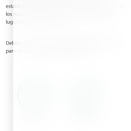
establecimiento, brotación, floración y crecimiento de
los frutos. También se recomienda cuando tienen
lugar condiciones de estrés.
Debido a su baja CE y pH,
HaifaStim™ Force
es ideal
para su uso en sistemas hidropónicos..