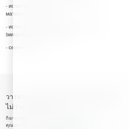
- испытания и анализ состава и чистоты
материалов и веществ;
- испытания и анализ в научных областях
(микробиологии, биохимии);
- семеноводство
วารสารจากไฮฟา อัพเดททุกเรื่องสำคัญ
ไม่ว่าจะเป็นข่าวสาร
กิจกรรมที่เกี่ยวกับพืชปลูก และธาตุอาหารพืช ที่
คุณอยากรู้.