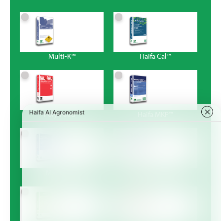
Multi-K™
Haifa Cal™
Poly-Feed™
Haifa MKP™
Magnisal™
Haifa Bonus™