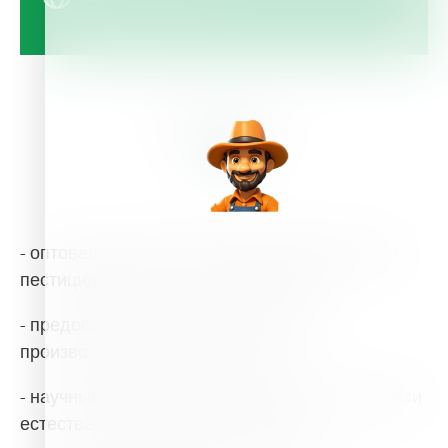
About Us
- оптовая и розничная торговля удобрениями,
пестицидами, и др. агрохимикатами;
- предоставление услуг, связанных с
производством сельхозкультур;
- научные исследования и разработки в области
естественных и технических наук;