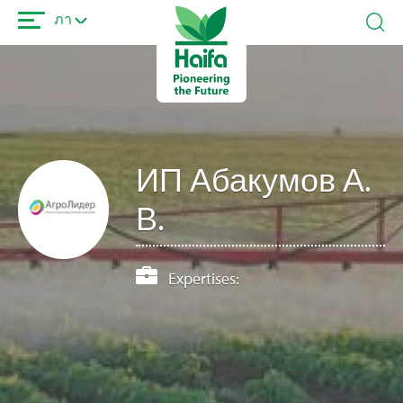
ข้าม
ภา
ไป
ยัง
เนื้อหา
หลัก
ИП Абакумов А.
В.
Expertises: