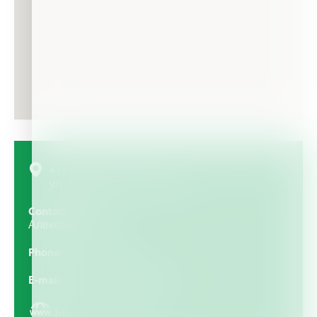
414041, Астраханская область, г. Астрахань,
ул. Рыбинская, д. 6, Россия
Contact Person
Александр
Phone
+7 9275681134
E-mail
abakumov1907@mail.ru
https://www.agld.ru