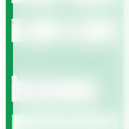
Multicote™
Multicote™ Agri /
Multigro™
Haifa MAP™
Haifa Micro™
Agree to receive information via email