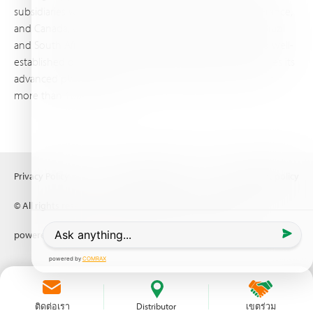
subsidiaries worldwide, with production sites in Israel, France,
and Canada, as well as proprietary blending facilities in Brazil
and South Africa. Backed by extensive infrastructure and well-
established distribution and logistics networks, Haifa makes its
advanced plant nutrition solutions available to growers in
more than 100 countries.
Privacy Policy
Terms of Use
Copyright policy
© All rights reserved (2026) Haifa Negev technologies LTD
powered by
Comrax
ติดต่อเรา
Distributor
เขตร่วม