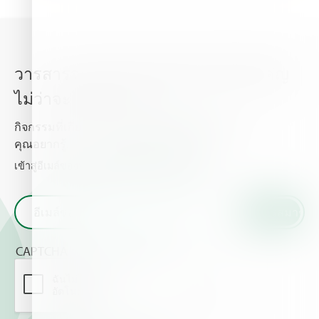
วารสารจากไฮฟา อัพเดททุกเรื่องสำคัญ
ไม่ว่าจะเป็นข่าวสาร
กิจกรรมที่เกี่ยวกับพืชปลูก และธาตุอาหารพืช ที่
คุณอยากรู้.
เข้าสู่อีเมล์ของท่านและรับข่าวสารจากเราไฮฟา
CAPTCHA