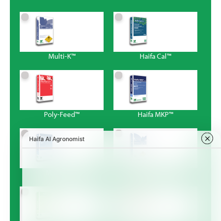
Multi-K™
Haifa Cal™
Poly-Feed™
Haifa MKP™
Magnisal™
Haifa Bonus™