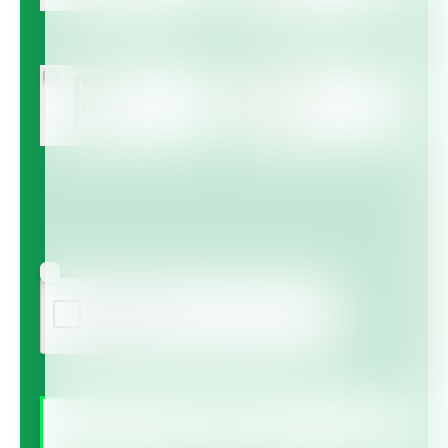
Multicote™
Multicote™ Agri /
Multigro™
Haifa MAP™
Haifa Micro™
Agree to receive information via email