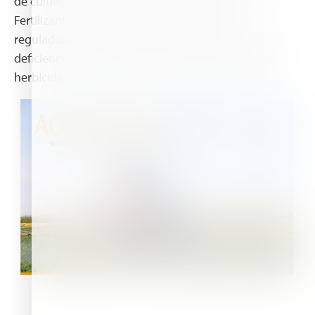
de cultivo. Nuestro amplio portafolio incluye:
Fertilizantes de fondo, fertilizantes líquidos,
reguladores de crecimiento vegetal, correctores de
deficiencias nutricionales, insecticidas, fungicidas,
herbicidas, coadyuvantes, entre otros productos.