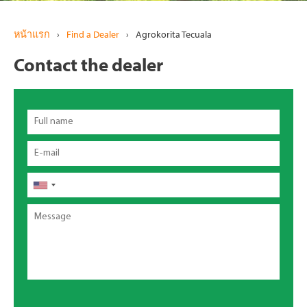
หน้าแรก
›
Find a Dealer
›
Agrokorita Tecuala
Contact the dealer
Full
name
Email
โทรศัพท์
Message