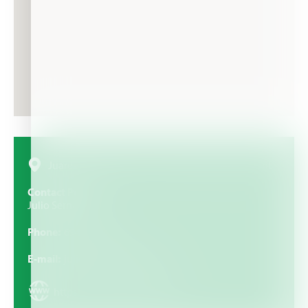
Juarez Ote 149, centro, C.P. 63440, Tecuala Nayarit
Contact Person
Julio Serna
Phone
694 951 0226
E-mail
julios@agrokorita.com
https://www.agrokorita.com