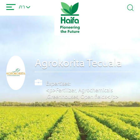
ข้าม
ภา
ไป
ยัง
เนื้อหา
หลัก
Agrokorita Tecuala
Expertises:
<p>Fertilizer, Agrochemicals
,Greenhouses, Open fields</p>