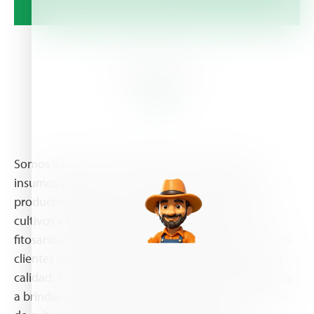
About Us
Somos líderes en la fabricación y distribución de
insumos agrícolas , desarrollamos dos líneas de
productos: Bioenzymas, enfocada a la nutrición de
cultivos y Naychem, soluciones para el control
fitosanitario. Apoyamos a la prosperidad de nuestros
clientes con productos agroquímicos de la más alta
calidad. Contamos con manos expertas de dedicadas
a brindar asesoría técnica directamente en el campo