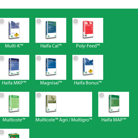
Multi-K™
Haifa Cal™
Poly-Feed™
Haifa MKP™
Magnisal™
Haifa Bonus™
Multicote™
Multicote™ Agri / Multigro™
Haifa MAP™