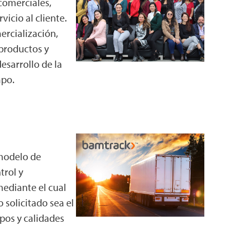
comerciales,
vicio al cliente.
ercialización,
 productos y
esarrollo de la
mpo.
modelo de
trol y
ediante el cual
solicitado sea el
pos y calidades