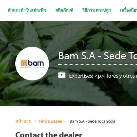
ข้าม
ไป
คำแนะนำในแต่ละพืช
ผลิตภัณฑ์
วิธีการเพาะปลูก
เครื่องมื
ยัง
เนื้อหา
หลัก
Bam S.A - Sede T
Expertises:
<p>Flores y otros
หน้าแรก
›
Find a Dealer
›
Bam S.A - Sede Tocancipá
Contact the dealer