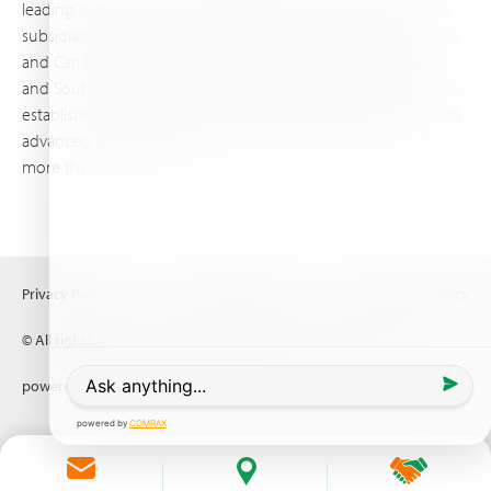
leading supplier of specialty fertilizers, operating through 19
subsidiaries worldwide, with production sites in Israel, France,
and Canada, as well as proprietary blending facilities in Brazil
and South Africa. Backed by extensive infrastructure and well-
established distribution and logistics networks, Haifa makes its
advanced plant nutrition solutions available to growers in
more than 100 countries.
Privacy Policy
Terms of Use
Copyright policy
© All rights reserved (2026) Haifa Negev technologies LTD
powered by
Comrax