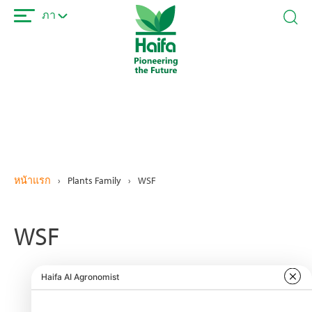
ข้าม
ภา
ไป
ยัง
เนื้อหา
หลัก
หน้าแรก
›
Plants Family
›
WSF
WSF