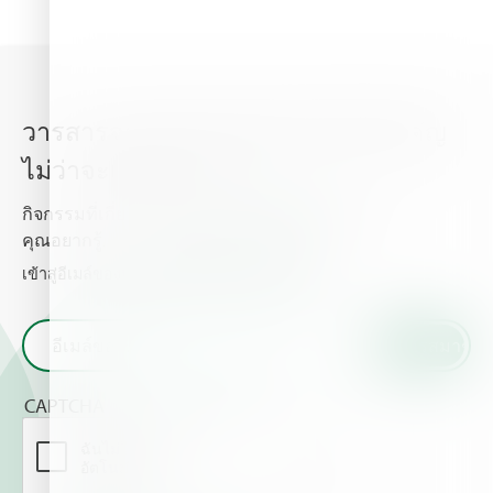
วารสารจากไฮฟา อัพเดททุกเรื่องสำคัญ
ไม่ว่าจะเป็นข่าวสาร
กิจกรรมที่เกี่ยวกับพืชปลูก และธาตุอาหารพืช ที่
คุณอยากรู้.
เข้าสู่อีเมล์ของท่านและรับข่าวสารจากเราไฮฟา
CAPTCHA