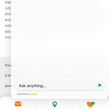
leading supplier of specialty fertilizers, operating through 19
subsidiaries worldwide, with production sites in Israel, France,
and Canada, as well as proprietary blending facilities in Brazil
and South Africa. Backed by extensive infrastructure and well-
established distribution and logistics networks, Haifa makes its
advanced plant nutrition solutions available to growers in
more than 100 countries.
Privacy Policy
Terms of Use
Copyright policy
© All rights reserved (2026) Haifa Negev technologies LTD
powered by
Comrax