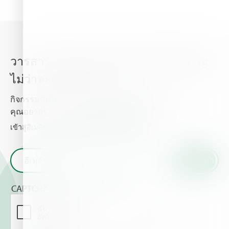
วารสารจากไฮฟา อัพเดททุกเรื่องสำคัญ
ไม่ว่าจะเป็นข่าวสาร
กิจกรรมที่เกี่ยวกับพืชปลูก และธาตุอาหารพืช ที่
คุณอยากรู้.
เข้าสู่อีเมล์ของท่านและรับข่าวสารจากเราไฮฟา
CAPTCHA