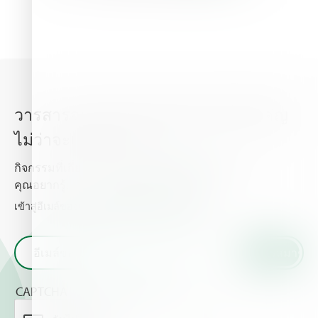
วารสารจากไฮฟา อัพเดททุกเรื่องสำคัญ
ไม่ว่าจะเป็นข่าวสาร
กิจกรรมที่เกี่ยวกับพืชปลูก และธาตุอาหารพืช ที่
คุณอยากรู้.
เข้าสู่อีเมล์ของท่านและรับข่าวสารจากเราไฮฟา
CAPTCHA