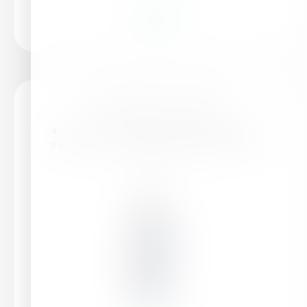
อ่านเพิ่มเติม
ไฮฟาสติม™ เอเนอจี้
♦ ปรับความสมดุลในพืช ให้เจริญเติบโต
สม่ำเสมอ ♦ เพิ่มการเจริญเติบโตของต้น
ใบ …