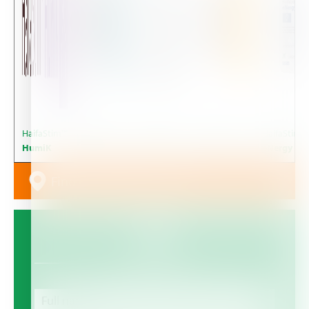
HaifaStim™
HaifaStim™
HaifaStim™
HaifaStim™
HaifaStim™
HumiK
Vigor
Force
Vital
eNergy
Find the dealer near you
Contact Us
Full name