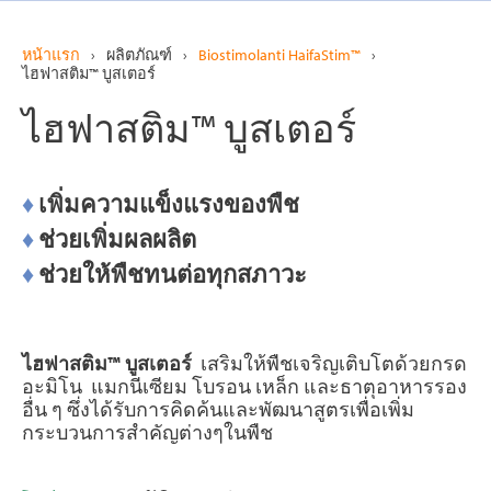
หน้าแรก
›
ผลิตภัณฑ์
›
Biostimolanti HaifaStim™
›
ไฮฟาสติม™ บูสเตอร์
ไฮฟาสติม™ บูสเตอร์
♦
เพิ่มความแข็งแรงของพืช
♦
ช่วยเพิ่มผลผลิต
♦
ช่วยให้พืชทนต่อทุกสภาวะ
ไฮฟาสติม
™
บูสเตอร์
เสริมให้พืชเจริญเติบโตด้วยกรด
อะมิโน แมกนีเซียม โบรอน เหล็ก และธาตุอาหารรอง
อื่น ๆ ซึ่งได้รับการคิดค้นและพัฒนาสูตรเพื่อเพิ่ม
กระบวนการสำคัญต่างๆในพืช