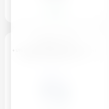
อ่านเพิ่มเติม
ไฮฟาสติม™ วิเกอร์
♦ ปรับโครงสร้างดินให้เหมาะสม ♦ กระตุ้นการ
ดูดซึมธาตุอาหารพืชของราก ♦ …