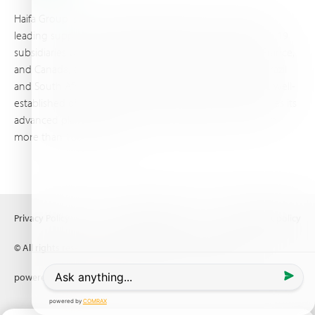
Haifa Group is a multi-national corporation and a global
leading supplier of specialty fertilizers, operating through 19
subsidiaries worldwide, with production sites in Israel, France,
and Canada, as well as proprietary blending facilities in Brazil
and South Africa. Backed by extensive infrastructure and well-
established distribution and logistics networks, Haifa makes its
advanced plant nutrition solutions available to growers in
more than 100 countries.
Privacy Policy
Terms of Use
Copyright policy
© All rights reserved (2026) Haifa Negev technologies LTD
powered by
Comrax