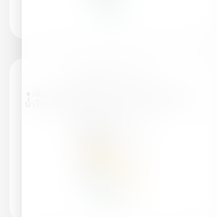
อ่านเพิ่มเติม
ไฮฟาสติม™ ไวทัล
♦ เพิ่มการทำงานของราก ♦ เพิ่มการเก็บสะสม
น้ำในเซลล์พืช ♦ มีส่วนประกอบมาจากพืช ♦…
อ่านเพิ่มเติม