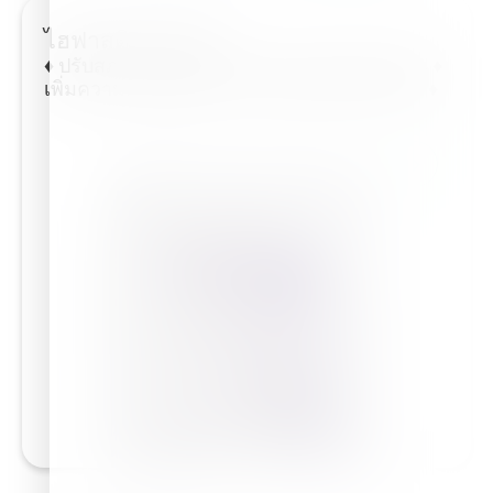
ไฮฟาสติม™ ฮิวมิก
♦ ปรับสภาพและเพิ่มความอุดมสมบูรณ์ของดิน ♦
เพิ่มความสมบูรณ์และความหนาแน่นของราก ♦