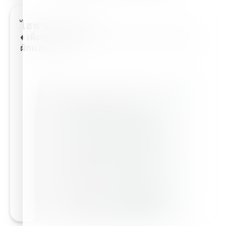
ไฮฟาสติม™ฟอซ
♦ เพิ่มขนาด สีและยืดอายุหลังการเก็บเกี่ยวของ
ผักและผลไม้ ♦