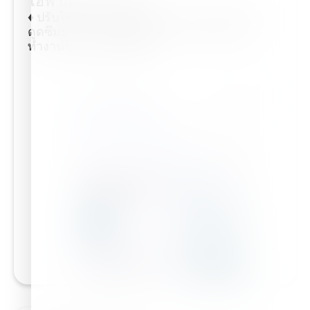
ไฮฟาสติม™ วิเกอร์
♦ ปรับโครงสร้างดินให้เหมาะสม ♦ กระตุ้นการ
ดูดซึมธาตุอาหารพืชของราก ♦ กระตุ้นการ
ทำงานของเอนไซม์พืช ♦