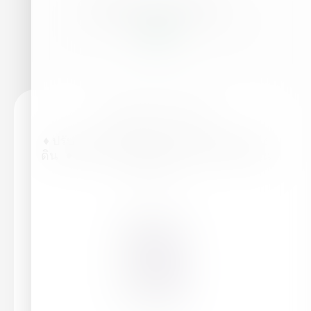
Similar products
ไฮฟาสติม™ ฮิวมิก
♦ ปรับสภาพและเพิ่มความอุดมสมบูรณ์ของ
ดิน ♦ เพิ่มความสมบูรณ์และความหนาแน่น
ของราก ♦…