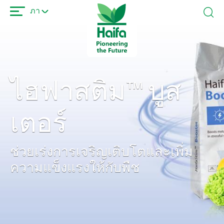
ข้าม
ภา
ไป
ยัง
เนื้อหา
หลัก
ไฮฟาสติม™ บูส
เตอร์
ช่วยเร่งการเจริญเติบโตและเพิ่ม
ความแข็งแรงให้กับพืช