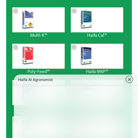
Multi-K™
Haifa Cal™
Poly-Feed™
Haifa MKP™
Magnisal™
Haifa Bonus™