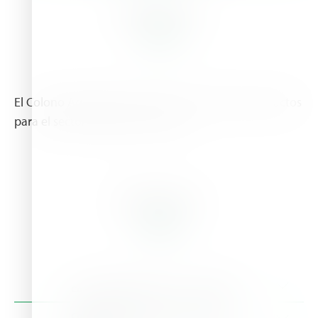
About Us
El Colono Agropecuario provee los mejores productos
para el sector agrícola y pecuario
Branches
Colono Agropecuario S.A. Suc. Muelle
Address:
400 mts Sur de la Estacion de Servicio Muelle
Colono Agropecuario S.A. Suc. Perez