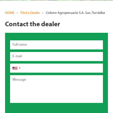
HOME
›
Find a Dealer
›
Colono Agropecuario S.A. Suc. Turrialba
Contact the dealer
Full
name
Email
Phone
Message