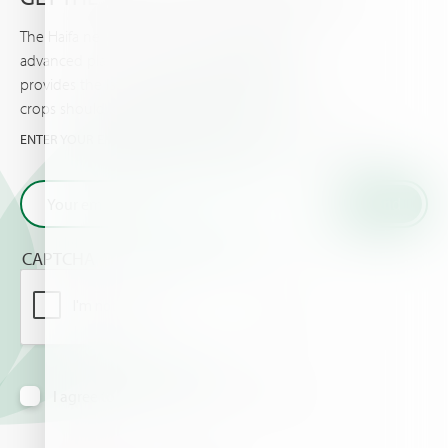
The Haifa newsletter keeps you updated on
advanced plant nutrition information, and
provides the latest news & events you and your
crops should know about.
ENTER YOUR EMAIL AND GET THE VERY LATEST FROM HAIFA
CAPTCHA
I agree to receive information via email