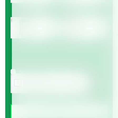
Multicote™
Multicote™ Agri /
Multigro™
Haifa MAP™
Haifa Micro™
Agree to receive information via email