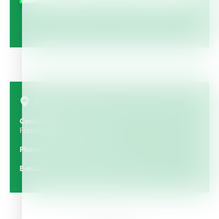
De las oficinas del ICE, 100 mts Sur y 50 al Este
Contact Person
Francini Rodriguez Trepovicht
Phone
(+506) 2556 1090
E-mail
frodriguezt@grupocolono.com