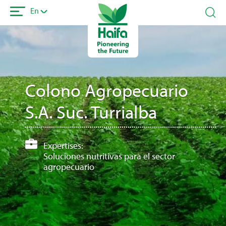
Skip
En
to
main
content
Colono Agropecuario
S.A. Suc. Turrialba
Expertises:
Soluciones nutritivas para el sector
agropecuario