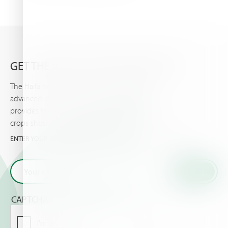
GET THE VERY LATEST FROM HAIFA
The Haifa newsletter keeps you updated on
advanced plant nutrition information, and
provides the latest news & events you and your
crops should know about.
ENTER YOUR EMAIL AND GET THE VERY LATEST FROM HAIFA
CAPTCHA