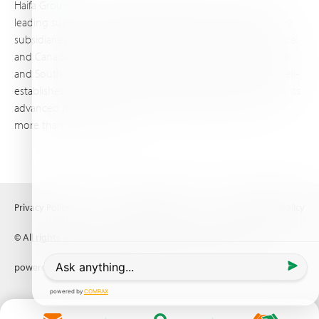
Haifa Group is a multi-national corporation and a global
leading supplier of specialty fertilizers, operating through 19
subsidiaries worldwide, with production sites in Israel, France,
and Canada, as well as proprietary blending facilities in Brazil
and South Africa. Backed by extensive infrastructure and well-
established distribution and logistics networks, Haifa makes its
advanced plant nutrition solutions available to growers in
more than 100 countries.
Privacy Policy
Terms of Use
Copyright policy
© All rights reserved (2026) Haifa Negev technologies LTD
powered by
Comrax