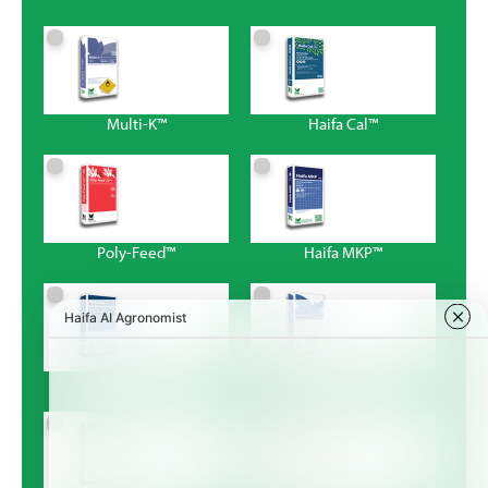
Multi-K™
Haifa Cal™
Poly-Feed™
Haifa MKP™
Magnisal™
Haifa Bonus™