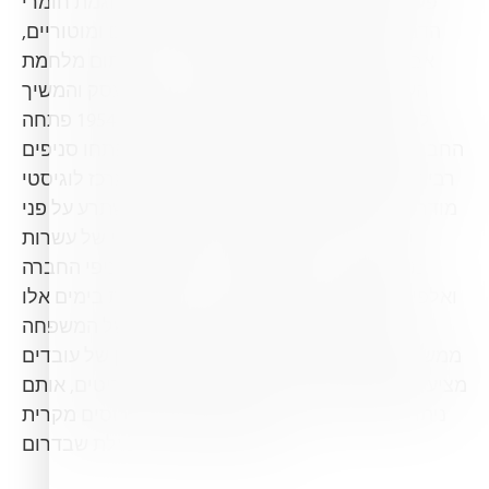
פעילותה של החברה למוצרים נוספים כדוגמת חומרי
הדברה ותברואה, דשנים, כלי עבודה ידניים ומוטוריים,
אביזרי השקיה, מוצרים טכניים ועוד. עם תום מלחמת
העצמאות נכנס בנו של רפאל, דן כהן, לעסק והמשיך
להוביל ולפתח את עסקי החברה. בשנת 1954 פתחה
החברה סניף נוסף בתל אביב, כשבהמשך נפתחו סניפים
רבים נוספים. בשנת 1998 הקימה החברה מרכז לוגיסטי
מודרני באזור התעשייה של יבנה. המרכז משתרע על פני
11,000 מ"ר, ומשרת ביעילות, בעזרת צי של עשרות
משאיות וכלי רכב מסחריים, את רשת סניפי החברה
ואלפי לקוחותיה ברחבי הארץ. הגרעין חוגגת בימים אלו
120 שנים להיווסדה, כשהדור הרביעי של המשפחה
ממשיך לנהל את עסקיה. צוות מקצועי ומיומן של עובדים
מציע ללקוחות החברה מגוון של שירותים ופריטים, אותם
ניתן לרכוש באחד מ-37 סניפי הרשת, הפרוסים מקרית
שמונה שבצפון ועד אילת שבדרום.