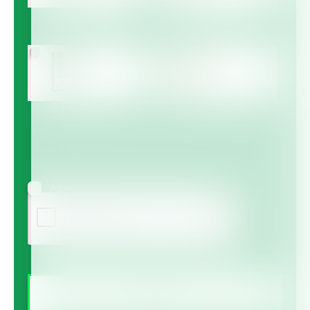
Multicote™
Multicote™ Agri /
Multigro™
Haifa MAP™
Haifa Micro™
Agree to receive information via email