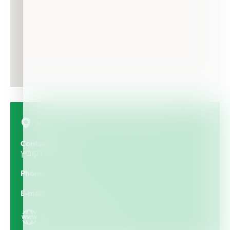
ההסתדרות 240 חיפה , צומת ק.אתא, Israel
Contact Person
עידן ברקוביץ
Phone
04-8406025
E-mail
haifa@hagarin.co.il
https://www.HAGARIN.CO.IL