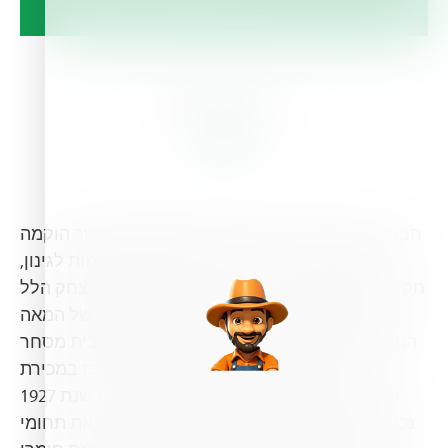
About Us
חברת הגרעין היא חברה פרטית משפחתית אשר הוקמה
בשנת 1896. החברה עוסקת בשווק תשומות לגינון,
חקלאות ותברואה. את החברה ייסד האגרונום יצחק הלל
כהן במושבה באר טוביה בשנות התשעים של המאה
התשע עשרה, כשב- 1919 פתח האב המייסד בית מסחר
ביפו. עיקר פעילותו באותם הימים התרכז במכירת
תבואות וזרעים לחקלאי המדינה שבדרך. בשנת 1927
נכנס הדור השני, רפאל כהן, לעסקים והרחיב את תחומי