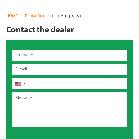
HOME
›
Find a Dealer
›
הגרעין - חיפה
Contact the dealer
Full
name
Email
Phone
Message