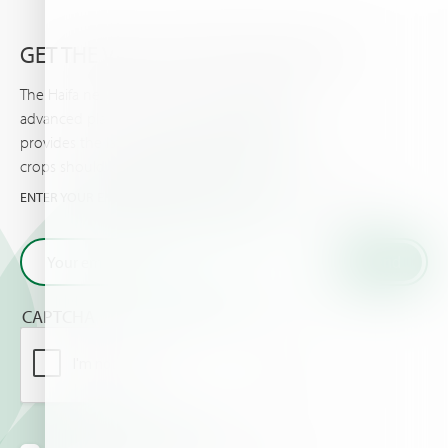
GET THE VERY LATEST FROM HAIFA
The Haifa newsletter keeps you updated on
advanced plant nutrition information, and
provides the latest news & events you and your
crops should know about.
ENTER YOUR EMAIL AND GET THE VERY LATEST FROM HAIFA
CAPTCHA