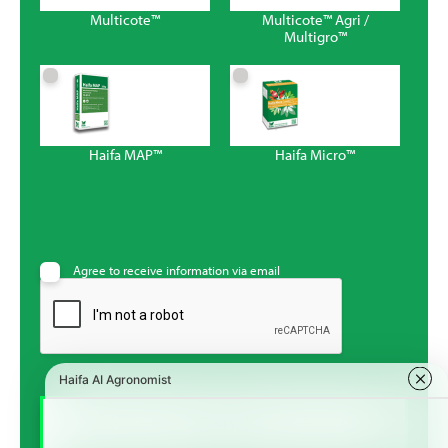
Multicote™
Multicote™ Agri /
Multigro™
Haifa MAP™
Haifa Micro™
Agree to receive information via email