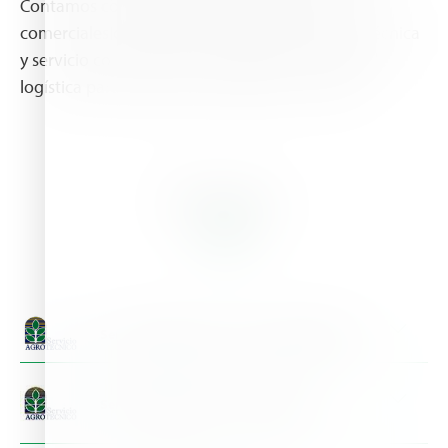
Contamos con un amplio equipo de técnicos
comerciales capacitados en brindar asistencia técnica
y servicio comercial a los agricultores, además de
logística para entregar sus pedidos en campo.
Branches
Servicio Agrotecnico - Mesa de Guadalupe
Address:
Calle 1° de Mayo Mesa de Guadalupe, Alto Lucero Veracruz
CP. 91469
Servicio Agrotecnico - Tierra Blanca
Phone:
(+52) 279 8328306
Contact Person:
Ing. Francisco Muñoz Chaga
Address:
Av. Aquiles Serdán No. 907-A Hoja de maíz, Tierra Blanca