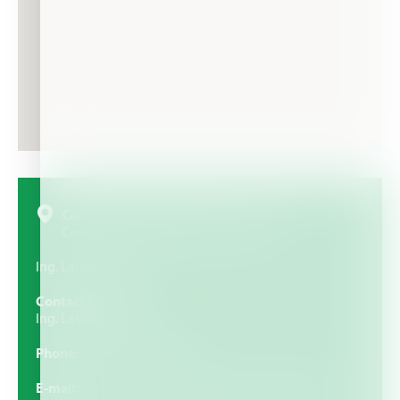
Calle Miguel Aleman No 220 Col. Centro,
Cosamaloapan Veracruz CP. 95400
Ing. Lauro Avalos
Contact Person
Ing. Lauro Avalos
Phone
(+52) 288 6883995
E-mail
agrotec_cosamaloapancentro@hotmail.com