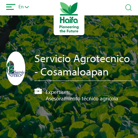
Skip
En
to
main
content
Servicio Agrotecnico
- Cosamaloapan
Expertises:
Asesoramiento técnico agrícola