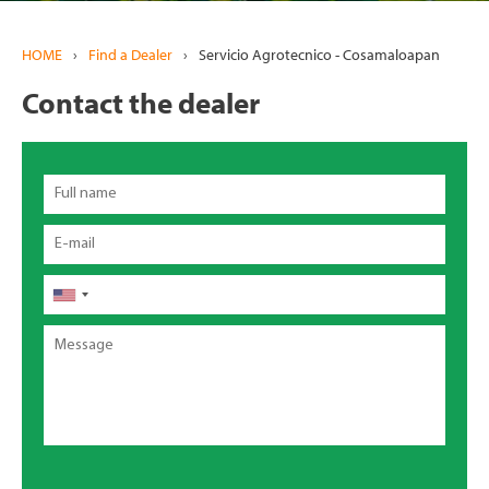
HOME
›
Find a Dealer
›
Servicio Agrotecnico - Cosamaloapan
Contact the dealer
Full
name
Email
Phone
Message