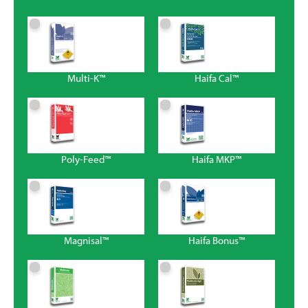
Multi-K™
Haifa Cal™
Poly-Feed™
Haifa MKP™
Magnisal™
Haifa Bonus™