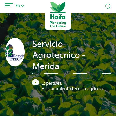
Skip
En
to
main
content
Servicio
Agrotecnico -
Merida
Expertises:
Asesoramiento técnico agrícola