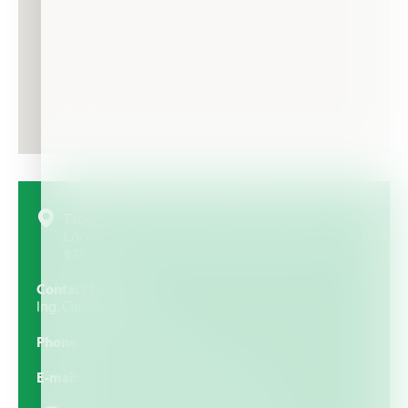
Tablaje Catastral 15137 Lote 3 Manzana 22 SN
Local C Col. San Pedro Nohpat, Kanasín Yucatan CP.
97370
Contact Person
Ing. Ciro Lopez V.
Phone
(+52) 999 9316684
E-mail
agrotec_merida@hotmail.com