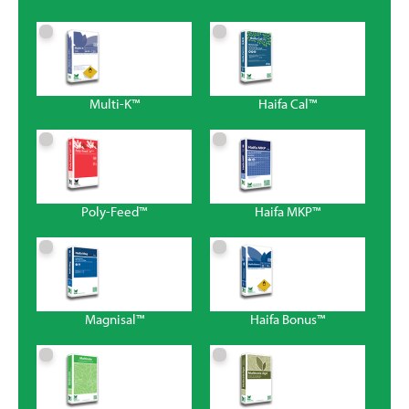
Multi-K™
Haifa Cal™
Poly-Feed™
Haifa MKP™
Magnisal™
Haifa Bonus™