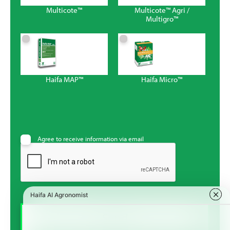
Multicote™
Multicote™ Agri /
Multigro™
Haifa MAP™
Haifa Micro™
Agree to receive information via email