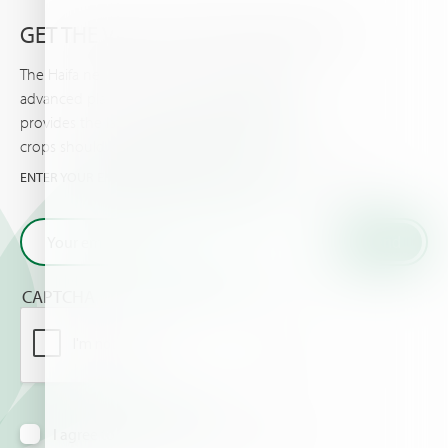
GET THE VERY LATEST FROM HAIFA
The Haifa newsletter keeps you updated on
advanced plant nutrition information, and
provides the latest news & events you and your
crops should know about.
ENTER YOUR EMAIL AND GET THE VERY LATEST FROM HAIFA
CAPTCHA
I agree to receive information via email