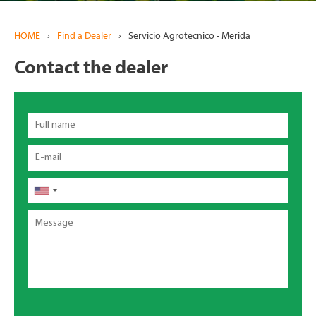
HOME
›
Find a Dealer
›
Servicio Agrotecnico - Merida
Contact the dealer
Full
name
Email
Phone
Message