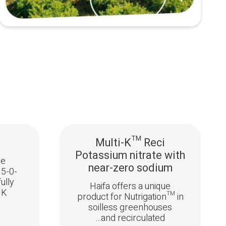
Multi-K™ Reci
Potassium nitrate with
de
near-zero sodium
.5-0-
fully
Haifa offers a unique
NK
product for Nutrigation™ in
soilless greenhouses
and recirculated…