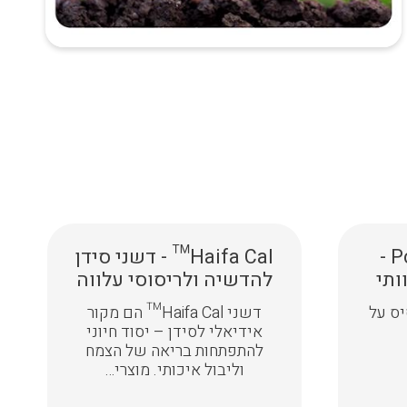
Poly-Feed™ Foliar -
Haifa Cal™ - דשני סידן
ותי
להדשיה ולריסוסי עלווה
NPK 21- מסיס על
דשני Haifa Cal™ הם מקור
אידיאלי לסידן – יסוד חיוני
להתפתחות בריאה של הצמח
וליבול איכותי. מוצרי…