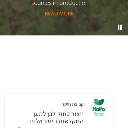
sources in production
READ MORE
קבוצת חיפה
ייצור כחול-לבן למען
החקלאות הישראלית